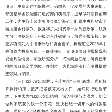
项目、争资金作为保民生、稳增长、促发展的大事来抓，
督促指导各职能部门建好部门项目库，提早做好项目前期
工作，为争取上级专项资金奠定基础。盯紧中央和省市全
面推进乡村振兴、恢复和扩大消费等一系列新政策，认真
学习、深挖细研，积极进京赴省跑市，加强汇报衔接，使
更多项目列入中省市计划和资金盘子。梳理汇总2025年中
央预算内投资项目、一般债项目、专项债项目申报情况和
资金到位情况，加强研究分析，找准问题症结，确保已申
报的项目资金早到位、多到位，为县域经济社会发展提供
坚强财力保障。
（三）优化支出结构，兜牢兜实“三保”底线。强化预
算执行约束，把严把紧预算支出关口，始终厉行勤俭节
约，下更大力气优化支出结构，深入挖掘节支潜力，切实
做到不该花的钱一分不花，坚决杜绝一切形式的铺张浪
费，强化“三公”经费和会议费管理，确保机关运转经费大