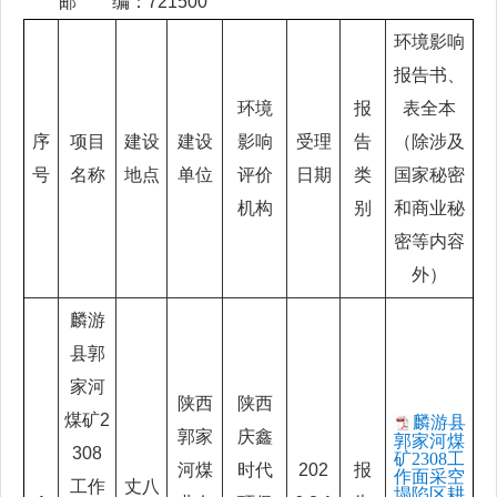
邮 编：721500
环境影响
报告书、
环境
报
表全本
序
项目
建设
建设
影响
受理
告
（除涉及
号
名称
地点
单位
评价
日期
类
国家秘密
机构
别
和商业秘
密等内容
外）
麟游
县郭
家河
陕西
陕西
煤矿2
麟游县
郭家
庆鑫
郭家河煤
308
矿2308工
河煤
时代
202
报
作面采空
工作
丈八
塌陷区耕