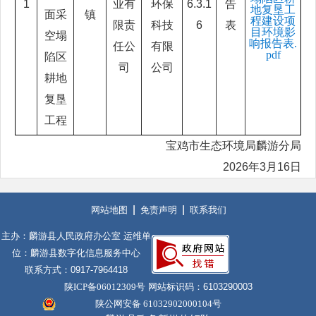
1
业有
环保
6.3.1
告
地复垦工
面采
镇
程建设项
限责
科技
6
表
目环境影
空塌
响报告表.
任公
有限
pdf
陷区
司
公司
耕地
复垦
工程
宝鸡市生态环境局麟游分局
2026年3月16日
网站地图
免责声明
联系我们
主办：麟游县人民政府办公室 运维单
位：麟游县数字化信息服务中心
联系方式：0917-7964418
陕ICP备06012309号
网站标识码：6103290003
陕公网安备 61032902000104号