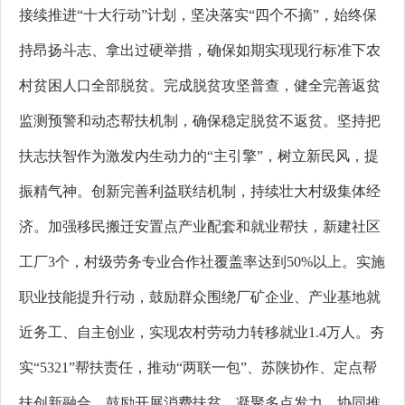
接续推进“十大行动”计划，坚决落实“四个不摘”，始终保
持昂扬斗志、拿出过硬举措，确保如期实现现行标准下农
村贫困人口全部脱贫。完成脱贫攻坚普查，健全完善返贫
监测预警和动态帮扶机制，确保稳定脱贫不返贫。坚持把
扶志扶智作为激发内生动力的“主引擎”，树立新民风，提
振精气神。创新完善利益联结机制，持续壮大村级集体经
济。加强移民搬迁安置点产业配套和就业帮扶，新建社区
工厂3个，村级劳务专业合作社覆盖率达到50%以上。实施
职业技能提升行动，鼓励群众围绕厂矿企业、产业基地就
近务工、自主创业，实现农村劳动力转移就业1.4万人。夯
实“5321”帮扶责任，推动“两联一包”、苏陕协作、定点帮
扶创新融合，鼓励开展消费扶贫，凝聚多点发力、协同推