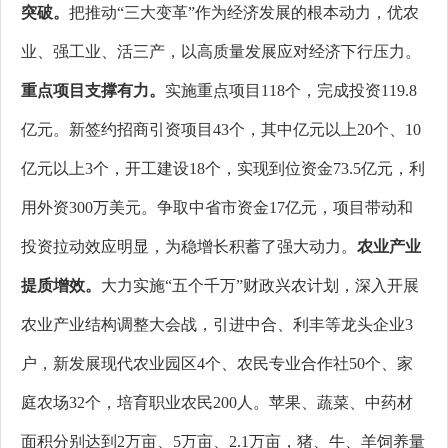
突破。
把推动“三大变革”作为经济发展的根本动力，优农
业、强工业、活三产，以高质量发展应对经济下行压力。
重点项目支撑有力。
实施重点项目118个，完成投资119.8
亿元。新签约招商引资项目43个，其中亿元以上20个、10
亿元以上3个，开工建设18个，实现到位资金73.5亿元，利
用外资300万美元。争取中省市资金17亿元，项目带动和
投资拉动效应明显，为稳增长积蓄了强大动力。
农业产业
提质增效。
大力实施“五个千万”财政兴农计划，深入开展
农业产业结构调整大会战，引进中合、利丰等龙头企业3
户，
新发展现代农业园区
4
个、农民专业合作社50个、家
庭农场
32个，培育职业农民200人。苹果、蔬菜、中药材
面积分别达到2万亩、5万亩、2.1万亩，猪、牛、羊饲养量