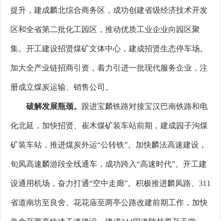
提升，建成麟北综合商务区，成功创建省级经济技术开发
区和全省第二批化工园区，推动优质工业企业向园区聚
集。开工建设招贤煤矿文体中心，建成招贤生态停车场。
加大全产业链招商引资，着力引进一批现代服务企业，注
册成立煤炭运输、销售公司。
破解发展瓶颈。
跟进宝麟铁路对接宝汉巴南铁路和电
化北延，加快招贤、崔木煤矿装车站前期，建成园子沟煤
矿装车站，推进煤炭外运“公转铁”。加快麟法高速建设，
旬凤高速麟游段全线通车，成功跨入“高速时代”。开工建
设通用机场，奋力打通“空中走廊”。积极推进麟凤路、311
省道南坊至良舍、花花庙至两亭公路改建前期工作，加快