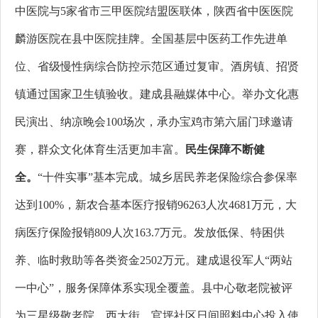
中医院与5家省市三甲医院结盟医联体，陕西省中医医院
麟游医院在县中医院挂牌。全国基层中医药工作先进单
位、省级慢性病综合防控示范区通过复审。酒房镇、招贤
镇通过国家卫生镇验收。建成县融媒体中心。举办文化惠
民演出、纳凉晚会100场次，承办宝鸡市第六届门球邀请
赛，群众文化体育生活更加丰富。
民生保障不断健
全。
“十件实事”基本完成。城乡居民养老保险综合参保率
达到100%，新农合基本医疗报销96263人次4681万元，大
病医疗保险报销809人次163.7万元。
发放
低保、特困供
养、临时救助等
各类资金2502万元。
建成退役军人“两站
一中心”，服务保障体系实现全覆盖。县中心敬老院被评
为三星级敬老院。西大街、官坪社区日间照料中心投入使