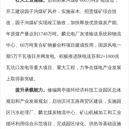
壮大工业规模。
启动郭家河煤矿800万吨扩能改造，
开工建设园子沟煤矿风井，实施崔木、招贤煤矿综合技
改，园子沟煤矿实现竣工验收，加快释放优质煤炭产能。
年原煤产量达到1740万吨。麟北电厂灰渣输送系统和物流
中心、60万吨复合矿物掺合料项目建成投用，国源风电一
期5万千瓦项目并网发电。积极推进陕电送苏和2×1000兆
瓦坑口发电等重大项目、重大工程，力争在煤电产业发展
上取得新突破。
提升承载能力。
修编两亭循环经济科技工业园区总体
规划和产业发展规划，启动滨河五路商贸区建设，实施园
区污水处理厂、麟北煤炭物流中心、矿山机械加工和工业
循环利用综合示范项目，完成园区绿化、供热等基础设施