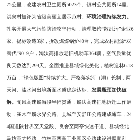
75公里，改建农村卫生厕所5023个、镇村公共厕所14座。
洪泉村被评为省级美丽宜居示范村。
环境治理持续发力。
扎实开展大气污染防治攻坚行动，清理取缔“散乱污”企业6
家、提标改造3家，拆改燃煤锅炉40台，完成农村能源“双
替代”9019户，淘汰高排放老旧机动车364辆，空气质量优
良天数达到299天。全面推进县域绿化美化，植树造林6.18
万亩，“绿色版图”持续扩大。严格落实河（湖）长制，两
天河、漆水河出境断面水质稳定达标。
发展瓶颈加快破
解。
旬凤高速麟游段半幅贯通，麟法高速征地拆迁工作启
动，崔木至麟永界公路、县城至安舒庄公路建成通车，24
4国道陕甘界至天堂段、良舍至两亭快速干道、县城经北
马坊至丈招路、竹林至两亭工业园区公路建设进展顺利。