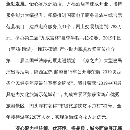
蓬勃发展。
怡心谷欣源酒店、万福酒店等建成开业，接待
服务能力大幅提升。积极推进国家电子商务进农村综合示
范县项目，建成电商服务点31个，网上交易额达到2788万
元。举办第二届“九成宫杯”夏季半程马拉松赛、2019中国
（宝鸡·麟游）“槐花
·
蜜蜂”产业助力脱贫攻坚宣传推介、
第十二届全国书法篆刻展走进麟游、《秦之声》大型惠民
演出等活动，陕西宝鸡·麟游自行车公开赛荣膺“2019陕西
省全民健身年度最佳赛事金牌奖”。我县荣获“2019中国最
具魅力文化旅游示范城市”，九成宫景区荣获宝鸡市优秀
旅游景区，阁头寺村获得“市级旅游扶贫示范村”称号。全
年接待游客220万人次，实现旅游综合收入14亿元。
凝心聚力抓统筹、优环境、提品质，城乡面貌展现新