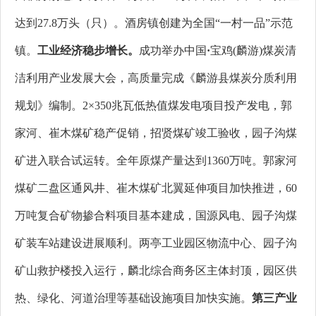
达到27.8万头（只）
。酒房镇创建为全国“一村一品”示范
镇。
工业经济稳步增长。
成功举办中国
·
宝鸡(麟游)煤炭清
洁利用产业发展大会，高质量完成《麟游县煤炭分质利用
规划》编制。2×350兆瓦低热值煤发电项目投产发电，郭
家河、崔木煤矿稳产促销，招贤煤矿竣工验收，园子沟煤
矿进入联合试运转。全年原煤产量达到1360万吨。郭家河
煤矿二盘区通风井、崔木煤矿北翼延伸项目加快推进，60
万吨复合矿物掺合料项目基本建成，国源风电、园子沟煤
矿装车站建设进展顺利。两亭工业园区物流中心、园子沟
矿山救护楼投入运行，麟北综合商务区主体封顶，园区供
热、绿化、河道治理等基础设施项目加快实施。
第三产业