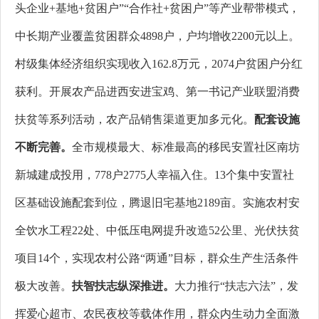
头企业+基地+贫困户”“合作社+贫困户”等产业帮带模式，
中长期产业覆盖贫困群众4898户，户均增收2200元以上。
村级集体经济组织实现收入162.8万元，2074户贫困户分红
获利。开展农产品进西安进宝鸡、第一书记产业联盟消费
扶贫等系列活动，农产品销售渠道更加多元化。
配套设施
不断完善。
全市规模最大、标准最高的移民安置社区南坊
新城建成投用，778户2775人幸福入住。13个集中安置社
区基础设施配套到位，腾退旧宅基地2189亩。实施农村安
全饮水工程22处、中低压电网提升改造52公里、光伏扶贫
项目14个，实现农村公路“两通”目标，群众生产生活条件
极大改善。
扶智扶志纵深推进。
大力推行“扶志六法”，发
挥爱心超市、农民夜校等载体作用，
群众内生动力全面激