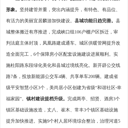
形象。
坚持建管并重，突出内涵提升，有特色、有品位、
有活力的美丽宜居麟游加快建设。
县城功能日趋完善。
县
城整体搬迁有序推进，完成峡口组106户棚户区拆迁，审
判法庭主体封顶，凤凰路建成通车。城区供暖管网提升改
造全面完工，6个保障房小区配套设施建设进展顺利。实
施杜阳路东段绿化美化和县城过境线亮化。新开辟公交线
路7条，投放新能源公交车4辆、共享单车200辆。建成省
级平安智慧小区3个，美尚居小区创建为省级“和谐社区
·
幸
福家园”。
镇村建设提档升级。
完成两亭、招贤、酒房3个
镇区基础设施改造，丈八、崔木、常丰3个镇区基础设施
提升加快推进。实施9个村人居环境综合整治，治理河道5