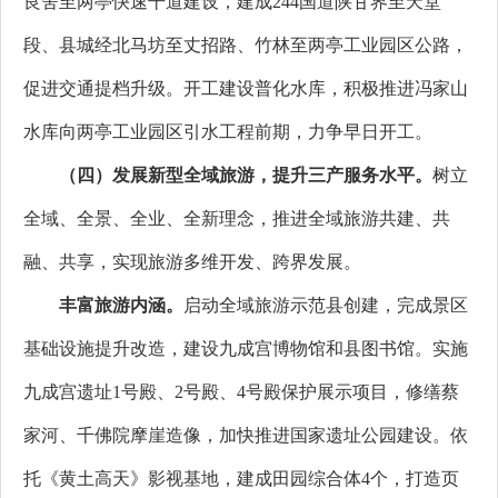
良舍至两亭快速干道建设，建成244国道陕甘界至天堂
段、县城经北马坊至丈招路、竹林至两亭工业园区公路，
促进交通提档升级。开工建设普化水库，积极推进冯家山
水库向两亭工业园区引水工程前期，力争早日开工。
（四）发展新型全域旅游，提升三产服务水平。
树立
全域、全景、全业、全新理念，推进全域旅游共建、共
融、共享，实现旅游多维开发、跨界发展。
丰富旅游内涵。
启动全域旅游示范县创建，完成景区
基础设施提升改造，建设九成宫博物馆和县图书馆。实施
九成宫遗址1号殿、2号殿、4号殿保护展示项目，修缮蔡
家河、千佛院摩崖造像，加快推进国家遗址公园建设。依
托《黄土高天》影视基地，建成田园综合体4个，打造页