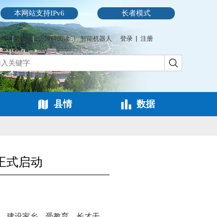
本网站支持IPv6
长者模式
微博
繁體版
无障碍阅读
智能机器人
登录
注册
县情
数据
正式启动
、建设家乡、受教育、长才干，