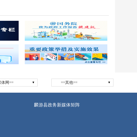
媒体网==
==其他==
麟游县政务新媒体矩阵