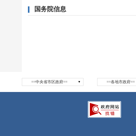
国务院信息
==中央省市区政府==
==各地市政府==