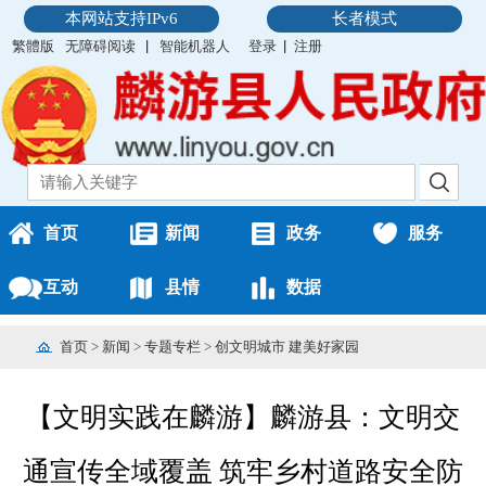
本网站支持IPv6
长者模式
繁體版
无障碍阅读
智能机器人
登录
注册
首页
新闻
政务
服务
互动
县情
数据
首页
>
新闻
>
专题专栏
>
创文明城市 建美好家园
【文明实践在麟游】麟游县：文明交
通宣传全域覆盖 筑牢乡村道路安全防