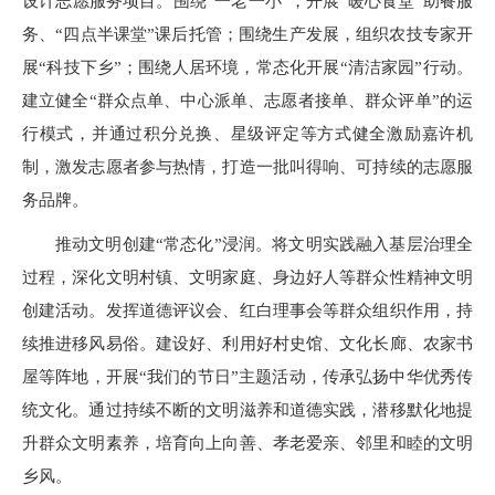
设计志愿服务项目。围绕“一老一小”，开展“暖心食堂”助餐服
务、“四点半课堂”课后托管；围绕生产发展，组织农技专家开
展“科技下乡”；围绕人居环境，常态化开展“清洁家园”行动。
建立健全“群众点单、中心派单、志愿者接单、群众评单”的运
行模式，并通过积分兑换、星级评定等方式健全激励嘉许机
制，激发志愿者参与热情，打造一批叫得响、可持续的志愿服
务品牌。
推动文明创建“常态化”浸润。将文明实践融入基层治理全
过程，深化文明村镇、文明家庭、身边好人等群众性精神文明
创建活动。发挥道德评议会、红白理事会等群众组织作用，持
续推进移风易俗。建设好、利用好村史馆、文化长廊、农家书
屋等阵地，开展“我们的节日”主题活动，传承弘扬中华优秀传
统文化。通过持续不断的文明滋养和道德实践，潜移默化地提
升群众文明素养，培育向上向善、孝老爱亲、邻里和睦的文明
乡风。