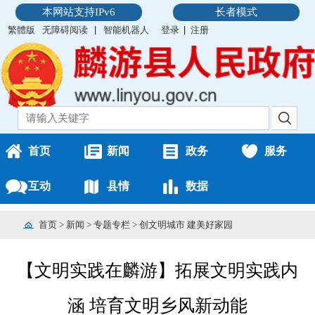
本网站支持IPv6
长者模式
繁體版
无障碍阅读
智能机器人
登录
注册
首页
新闻
政务
服务
互动
县情
数据
首页
>
新闻
>
专题专栏
>
创文明城市 建美好家园
【文明实践在麟游】拓展文明实践内
涵 培育文明乡风新动能