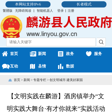
本网站支持IPv6
长者模式
繁體版
无障碍阅读
智能机器人
登录
注册
首页
新闻
政务
服务
互动
县情
数据
首页
>
新闻
>
专题专栏
>
创文明城市 建美好家园
【文明实践在麟游】酒房镇举办“文
明实践大舞台·有才你就来”实践活动