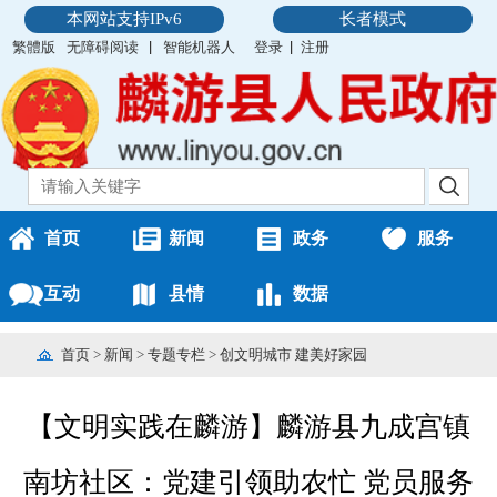
本网站支持IPv6
长者模式
繁體版
无障碍阅读
智能机器人
登录
注册
首页
新闻
政务
服务
互动
县情
数据
首页
>
新闻
>
专题专栏
>
创文明城市 建美好家园
【文明实践在麟游】麟游县九成宫镇
南坊社区：党建引领助农忙 党员服务