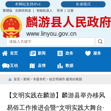
本网站支持IPv6
长者模式
繁體版
无障碍阅读
智能机器人
登录
注册
首页
新闻
政务
服务
互动
县情
数据
首页
>
新闻
>
专题专栏
>
创文明城市 建美好家园
【文明实践在麟游】麟游县举办移风
易俗工作推进会暨“文明实践大舞台·