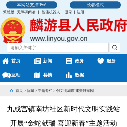
本网站支持IPv6
长者模式
繁體版
无障碍阅读
智能机器人
登录
注册
首页
新闻
政务
服务
互动
县情
数据
首页
>
新闻
>
专题专栏
>
创文明城市 建美好家园
九成宫镇南坊社区新时代文明实践站
开展“金蛇献瑞 喜迎新春”主题活动