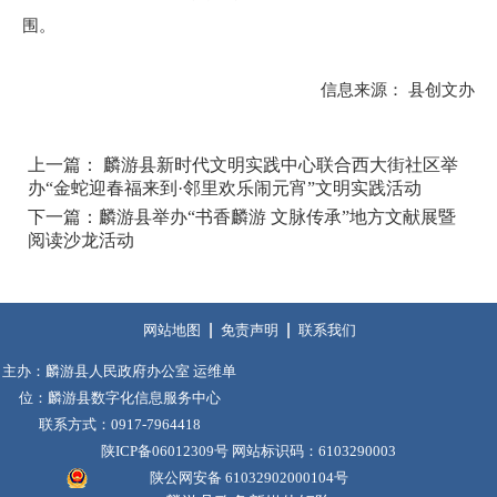
围。
信息来源： 县创文办
上一篇： 麟游县新时代文明实践中心联合西大街社区举
办“金蛇迎春福来到·邻里欢乐闹元宵”文明实践活动
下一篇： ​麟游县举办“书香麟游 文脉传承”地方文献展暨
阅读沙龙活动
网站地图
免责声明
联系我们
主办：麟游县人民政府办公室 运维单
位：麟游县数字化信息服务中心
联系方式：0917-7964418
陕ICP备06012309号
网站标识码：6103290003
陕公网安备 61032902000104号