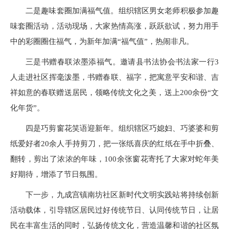
二是趣味套圈加满福气值。组织辖区男女老师积极参加趣
味套圈活动，活动现场，大家热情高涨，跃跃欲试，努力用手
中的彩圈圈住福气，为新年加满“福气值”，热闹非凡。
三是书赠春联浓墨添福气。邀请县书法协会书法家一行3
人走进社区挥毫泼墨，书赠春联、福字，把寓意平安和谐、吉
祥如意的春联赠送居民，领略传统文化之美，送上200余份“文
化年货”。
四是巧剪窗花笑语迎新年。组织辖区巧媳妇、巧婆婆和剪
纸爱好者20余人手持剪刀，把一张纸喜庆的红纸在手中折叠、
翻转，剪出了浓浓的年味，100余张窗花寄托了大家对蛇年美
好期待，增添了节日氛围。
下一步，九成宫镇南坊社区新时代文明实践站将持续创新
活动载体，引导辖区居民过好传统节日、认同传统节日，让居
民在丰富生活的同时，弘扬传统文化，营造温馨和谐的社区氛