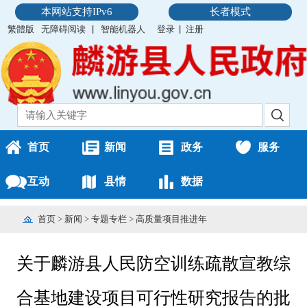
本网站支持IPv6
长者模式
繁體版
无障碍阅读
智能机器人
登录
注册
首页
新闻
政务
服务
互动
县情
数据
首页
>
新闻
>
专题专栏
>
高质量项目推进年
关于麟游县人民防空训练疏散宣教综
合基地建设项目可行性研究报告的批