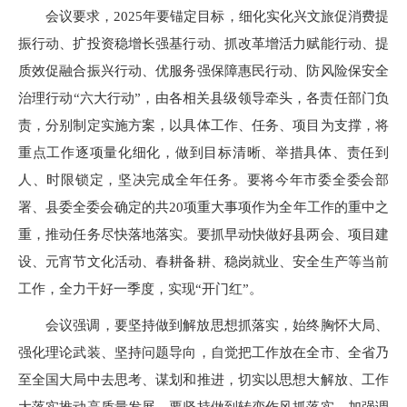
会议要求，2025年要锚定目标，细化实化兴文旅促消费提
振行动、扩投资稳增长强基行动、抓改革增活力赋能行动、提
质效促融合振兴行动、优服务强保障惠民行动、防风险保安全
治理行动“六大行动”，由各相关县级领导牵头，各责任部门负
责，分别制定实施方案，以具体工作、任务、项目为支撑，将
重点工作逐项量化细化，做到目标清晰、举措具体、责任到
人、时限锁定，坚决完成全年任务。要将今年市委全委会部
署、县委全委会确定的共20项重大事项作为全年工作的重中之
重，推动任务尽快落地落实。要抓早动快做好县两会、项目建
设、元宵节文化活动、春耕备耕、稳岗就业、安全生产等当前
工作，全力干好一季度，实现“开门红”。
会议强调，要坚持做到解放思想抓落实，始终胸怀大局、
强化理论武装、坚持问题导向，自觉把工作放在全市、全省乃
至全国大局中去思考、谋划和推进，切实以思想大解放、工作