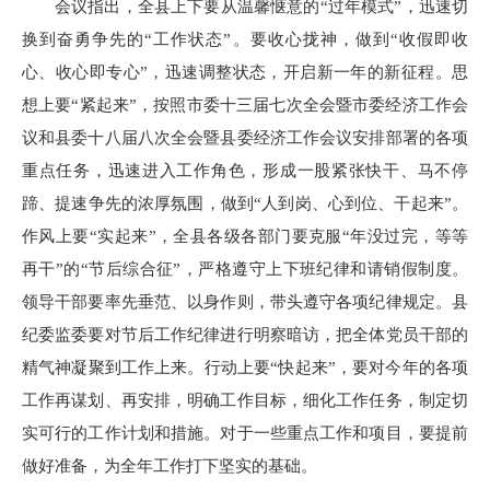
会议指出，全县上下要从温馨惬意的“过年模式”，迅速切
换到奋勇争先的“工作状态”。要收心拢神，做到“收假即收
心、收心即专心”，迅速调整状态，开启新一年的新征程。思
想上要“紧起来”，按照市委十三届七次全会暨市委经济工作会
议和县委十八届八次全会暨县委经济工作会议安排部署的各项
重点任务，迅速进入工作角色，形成一股紧张快干、马不停
蹄、提速争先的浓厚氛围，做到“人到岗、心到位、干起来”。
作风上要“实起来”，全县各级各部门要克服“年没过完，等等
再干”的“节后综合征”，严格遵守上下班纪律和请销假制度。
领导干部要率先垂范、以身作则，带头遵守各项纪律规定。县
纪委监委要对节后工作纪律进行明察暗访，把全体党员干部的
精气神凝聚到工作上来。行动上要“快起来”，要对今年的各项
工作再谋划、再安排，明确工作目标，细化工作任务，制定切
实可行的工作计划和措施。对于一些重点工作和项目，要提前
做好准备，为全年工作打下坚实的基础。