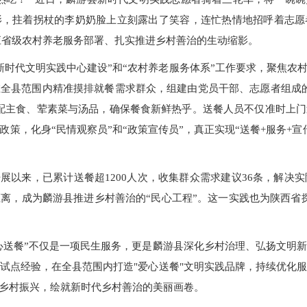
影，拄着拐杖的李奶奶脸上立刻露出了笑容，连忙热情地招呼着志愿
响应省级农村养老服务部署、扎实推进乡村善治的生动缩影。
新时代文明实践中心建设”和“农村养老服务体系”工作要求，聚焦农村
全县范围内精准摸排就餐需求群众，组建由党员干部、志愿者组成
配主食、荤素菜与汤品，确保餐食新鲜热乎。送餐人员不仅准时上
策，化身“民情观察员”和“政策宣传员”，真正实现“送餐+服务+
开展以来，已累计送餐超1200人次，收集群众需求建议36条，解决
离，成为麟游县推进乡村善治的“民心工程”。这一实践也为陕西省探
“爱心送餐”不仅是一项民生服务，更是麟游县深化乡村治理、弘扬文明
试点经验，在全县范围内打造"爱心送餐"文明实践品牌，持续优化
力乡村振兴，绘就新时代乡村善治的美丽画卷。