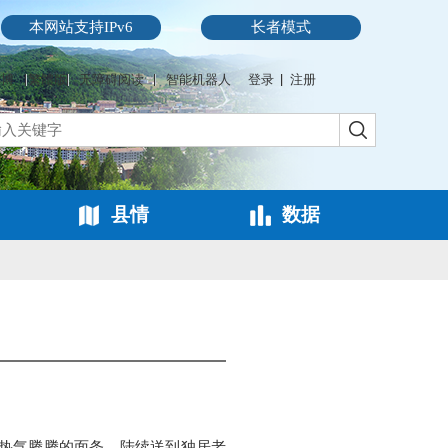
本网站支持IPv6
长者模式
微博
繁體版
无障碍阅读
智能机器人
登录
注册
县情
数据
碗热气腾腾的面条，陆续送到独居老