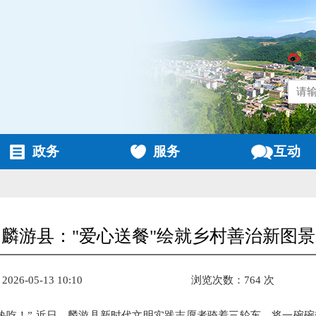
政务
服务
互动
麟游县："爱心送餐"绘就乡村善治新图景
26-05-13 10:10
浏览次数：764 次
热吃！” 近日，麟游县新时代文明实践志愿者骑着三轮车，将一碗