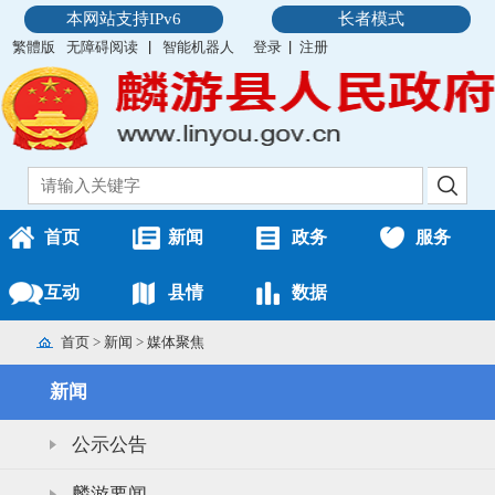
本网站支持IPv6
长者模式
繁體版
无障碍阅读
智能机器人
登录
注册
首页
新闻
政务
服务
互动
县情
数据
首页
>
新闻
>
媒体聚焦
新闻
公示公告
麟游要闻