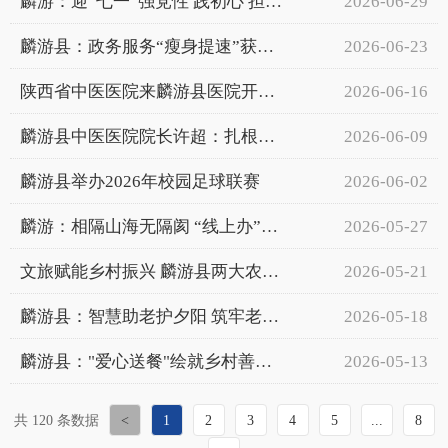
麟游：迎“七一”强党性 践初心 担使命 社区多彩主题党日献礼建党105周年
2026-06-29
麟游县：政务服务“瘦身提速”获好评
2026-06-23
陕西省中医医院来麟游县医院开展医联体建设暨专家义诊活动
2026-06-16
麟游县中医医院院长许超：扎根一线三十载 守护健康践初心
2026-06-09
麟游县举办2026年校园足球联赛
2026-06-02
麟游：相隔山海无隔阂 “线上办”减负又温情
2026-05-27
文旅赋能乡村振兴 麟游县两大农文旅项目签约落地
2026-05-21
麟游县：智慧助老护夕阳 筑牢老年数字安全防护网
2026-05-18
麟游县："爱心送餐"绘就乡村善治新图景
2026-05-13
共 120 条数据
<
1
2
3
4
5
...
8