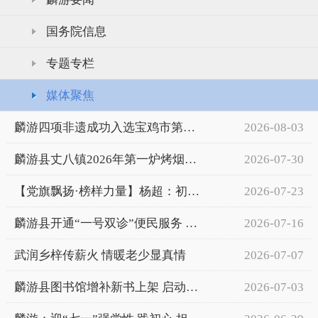
国务院信息
专题专栏
媒体聚焦
麟游四项非遗成功入选宝鸡市第八批市级非遗代表性项目名录
2026-08-03
麟游县丈八镇2026年第一炉烤烟开炕出炉
2026-07-30
【党旗飘扬·榜样力量】杨超：初心如磐担使命 疾控一线护健康
2026-07-23
麟游县开通“一号双诊”便民服务 实现中西医一站式联合诊疗
2026-07-16
武润乡梓传薪火 情暖老少显真情
2026-07-07
麟游县图书馆增补新书上架 启动暑期延时免费开放服务
2026-07-03