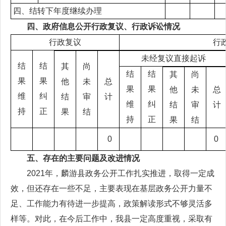
四、结转下年度继续办理
四、政府信息公开行政复议、行政诉讼情况
行政复议
行
未经复议直接起诉
结
结
其
尚
结
结
其
尚
果
果
他
未
总
果
果
他
未
总
维
纠
结
审
计
维
纠
结
审
计
持
正
果
结
持
正
果
结
0
0
五、存在的主要问题及改进情况
2021年，麟游县政务公开工作扎实推进，取得一定成
效，但还存在一些不足，主要表现在基层政务公开力量不
足、工作能力有待进一步提高，政策解读形式不够灵活多
样等。对此，在今后工作中，我县一定高度重视，采取有