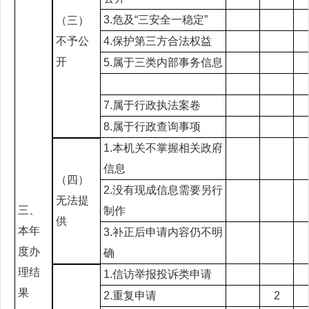
3.
危及
“
三安全一稳定
”
（三）
不予公
4.保护第三方合法权益
开
5.属于三类
内部
事务信息
7.属于行政执法案卷
8.属于行政查询事项
1.本机关不掌握相关政府
信息
（四）
2.没有现成信息需要另行
无法提
三、
制作
供
本年
3.补正后申请内容仍不明
度办
确
理结
1.信访举报投诉类申请
果
2.重复申请
2