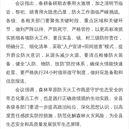
会议指出，春耕备耕期农事用火激增，加之清明节临
近，祭祀、踏青用火隐患凸显，防火工作面临严峻挑战。
各镇、各相关部门要聚焦关键时段、重点区域和关键环
节，做到严阵以待、严防死守、严格管控，以更高标准抓
实抓细各项防火工作。要压实县、镇、村三级防控责任，
明确分工、细化清单，采取“入户宣讲+田间巡查”模式，提
升群众防火意识，从源头减少火源。要清点检修防火装
备，健全“人防、物防、技防”防控体系，确保火情能快速
处置。要严格执行24小时值班值守制度，做好应急备勤和
信息报送。
会议强调，森林草原防灭火工作既是守护生态安全的
常态化重点工作，也是践行正确政绩观的生动实践。全县
各级各部门要进一步提高政治站位、深化思想认识，以高
度责任感抓实防控措施，防范化解森林火灾风险，为全县
生态安全和高质量发展筑牢生态屏障。