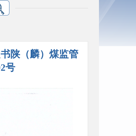
定书陕（麟）煤监管
02号