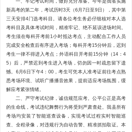
一、牢记考试时间，做好充分准备。今年是我省实施
新高考的第二年，考试历时3天（6月7日至9日），其中第
三天安排4门选考科目。请各位考生务必仔细核对本人选
考科目及具体考试时间，精准牢记、绝不延误进场时间。
考生须在每科开考前1小时抵达考点，主动配合工作人员
完成安全检查后有序进入考场；每科开考15分钟后，迟到
考生一律不得进入考点；外语科目开考前15分钟（14：4
5）后，严禁迟到考生进入考场，切勿因一时疏忽留下遗
憾。6月6日下午4：00，考生可凭本人准考证前往考点熟
悉考场环境、试听广播播音效果，提前适应考场氛围，缓
解应考紧张情绪。
二、严守考试纪律，诚信规范应考。公平公正是高考
的生命线，考试违纪舞弊行为将受到严肃查处。我县所有
考场均安装了智能巡查设备，实现考试过程实时智能巡
查、全程录像，对违规行为自动告警、精准抓拍取证。本