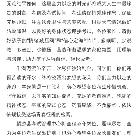
无论结果如何，这段全力以赴的时光都将成为人生中最珍
贵的财富。考前及考试期间，考生请保持规律作息，保证
充足睡眠，注意饮食卫生与营养搭配，根据天气情况做好
防暑降温，以良好的身体状态迎接考试。各位家长，请做
好孩子的“情绪减压阀”和“信心定海神针”，多倾听、少说
教，多鼓励、少施压，营造和谐温馨的家庭氛围，用理解
与陪伴，助力孩子从容自信、轻松应考。
千淘万漉虽辛苦，吹尽狂沙始到金。同学们，你们寒
窗苦读的汗水，终将浇灌出梦想的花朵；你们全力以赴的
奔跑，本身就是一种胜利。衷心希望各位考生珍惜机会、
坚守诚信，以扎实的知识储备、充足的考前准备、饱满的
精神状态、平和的应试心态，沉着应战、不负韶华，依法
依规接受这场青春征程的检阅。
麟游县考试管理中心将全程坚守岗位、履职尽责，全
力为各位考生保驾护航！也衷心希望各位家长朋友们，理