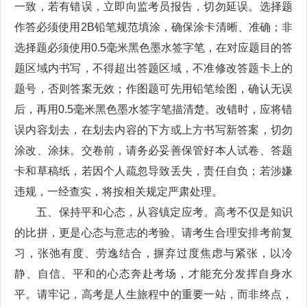
一致，若有错误，立即向监考员报告，切勿延误。选择题
作答必须使用2B铅笔规范填涂，确保涂卡清晰、准确；非
选择题必须使用0.5毫米黑色墨水签字笔，在对应题目的答
题区域内书写，不得超出答题区域，不准修改答题卡上的
题号，否则答案无效；作图题可先用铅笔绘图，确认无误
后，再用0.5毫米黑色墨水签字笔描清楚。改错时，应将错
误内容划去，在划去内容的下方或上方书写新答案，切勿
涂改、涂抹。交卷前，请务必妥善保管好本人试卷、答题
卡和草稿纸，若因个人疏忽导致丢失，责任自负；若涉嫌
违规，一经查实，将按相关规定严肃处理。
五、保持平和心态，从容镇定应考。高考不仅是知识
的比拼，更是心态与意志的考验。请考生合理安排考前复
习，张弛有度、劳逸结合，摒弃过度焦虑与紧张，以冷
静、自信、平和的心态奔赴考场，才能充分发挥自身水
平。请牢记，高考是人生旅程中的重要一站，而非终点，