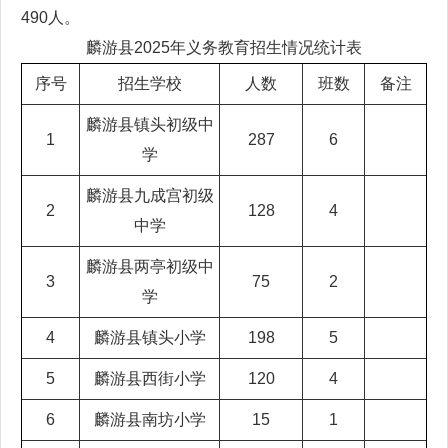
490人。
麟游县2025年义务教育招生情况统计表
序号
招生学校
人数
班数
备注
麟游县镇头初级中
1
287
6
学
麟游县九成宫初级
2
128
4
中学
麟游县两亭初级中
3
75
2
学
4
麟游县镇头小学
198
5
5
麟游县西街小学
120
4
6
麟游县南坊小学
15
1