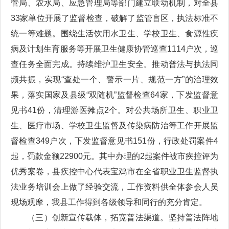
管局、农水局、应急管理局等部门建立联动机制，对全县
33家单位开展了监督检查，破解了监管盲区，执法标准不
统一等难题。围绕生活饮用水卫生、学校卫生、食源性疾
病及计划生育服务等开展卫生健康协管巡查1114户次，巡
查任务全面完成。持续维护卫生安全。推动普法与执法同
频共振，实现“查处一个、警示一片、规范一方”的治理效
果，落实国家及县级“双随机”监督检查64家，下发监督意
见书41份，清理游医摊点2个。对公共场所卫生、职业卫
生、医疗市场、学校卫生监督及传染病防治等工作开展监
督检查349户次，下发监督意见书151份，行政处罚案件4
起，罚款金额22900元。其中办理的2起案件被市疾控评为
优秀案卷，县疾控中心代表宝鸡市在全省职业卫生监督执
法业务培训会上做了经验交流，工作资料供全体参会人员
现场观摩，我县工作得到各级领导和同行的充分肯定。
（三）创新宣传载体，拓宽普法渠道。坚持普法阵地