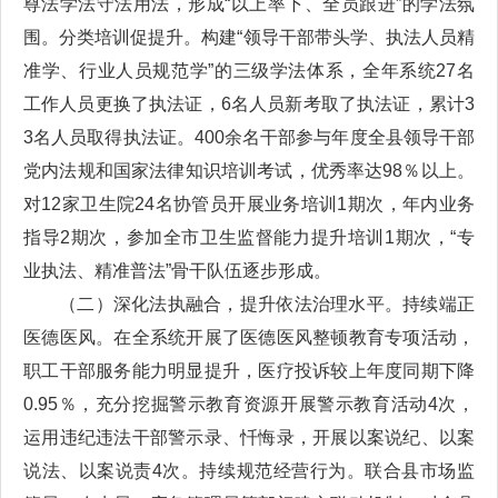
尊法学法守法用法，形成“以上率下、全员跟进”的学法氛
围。分类培训促提升。构建“领导干部带头学、执法人员精
准学、行业人员规范学”的三级学法体系，全年系统27名
工作人员更换了执法证，6名人员新考取了执法证，累计3
3名人员取得执法证。400余名干部参与年度全县领导干部
党内法规和国家法律知识培训考试，优秀率达98％以上。
对12家卫生院24名协管员开展业务培训1期次，年内业务
指导2期次，参加全市卫生监督能力提升培训1期次，“专
业执法、精准普法”骨干队伍逐步形成。
（二）深化法执融合，提升依法治理水平。持续端正
医德医风。在全系统开展了医德医风整顿教育专项活动，
职工干部服务能力明显提升，医疗投诉较上年度同期下降
0.95％，充分挖掘警示教育资源开展警示教育活动4次，
运用违纪违法干部警示录、忏悔录，开展以案说纪、以案
说法、以案说责4次。持续规范经营行为。联合县市场监