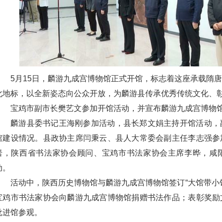
5月15日，麟游九成宫博物馆正式开馆，标志着这座承载隋
化地标，以全新姿态向公众开放，为麟游县传承优秀传统文化、
宝鸡市副市长樊艺文参加开馆活动，并宣布麟游九成宫博物
麟游县委书记王海刚参加活动，县长郑文娟主持开馆活动，
馆建设情况。县政协主席闫秉云、县人大常委会副主任李志强参
岩，陕西省书法家协会顾问、宝鸡市书法家协会主席李晔，咸
动。
活动中，陕西历史博物馆与麟游九成宫博物馆签订“大馆带小
宝鸡市书法家协会向麟游九成宫博物馆捐赠书法作品；表彰奖励
批进馆参观。