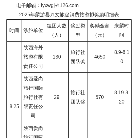
电子邮箱：lyxwgj＠126.com
2025年麟游县兴文旅促消费旅游拟奖励明细表
组团人数
奖励类
奖励金额
来麟时
时间
涉旅单位
（人）
型
（元）
间
陕西海外
旅行社
8.9-8.1
旅游有限
130
4650
团队奖
0
责任公司
陕西爱尚
旅行国际
旅行社
8.19-8.
旅行社有
29
570
团队奖
20
8.25
限责任公
司
陕西爱尚
旅行国际