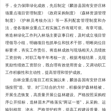
手，全力保障绿化成效，先后制定《麟游县国有安舒庄林
场重点项目管理制度》《政府采购制度》《森林资源管理
制度》《护林员考核办法》等一系列配套管理制度和办
法，使各项林业重点工程实施工作有规可依、有章可循。
将造林绿化工作列入林场主要议事日程，及时成立项目管
理领导小组，明确项目包抓单位和技术干部，明晰岗位目
标要求，夯实工作责任。将造林成效与现场相关人员绩效
工资挂钩，对职工每半年考核一次，根据考核结果，兑现
奖励性绩效工资部分，既合理有效使用资金，又调动职工
工作积极性和主动性，提高管理和管护成效。
自林业重点项目工程实施以来，麟游县国有安舒庄林
场按照“造、管、封”三结合的方针，积极保护森林植被，
开展生态恢复，高质量开展公益林建设。严格按照采购程
序公开招标，造林苗木严格落实“两证一签”，从采购、运
输到植苗、浇水、严格管护程序，提高工程建设质量。抽