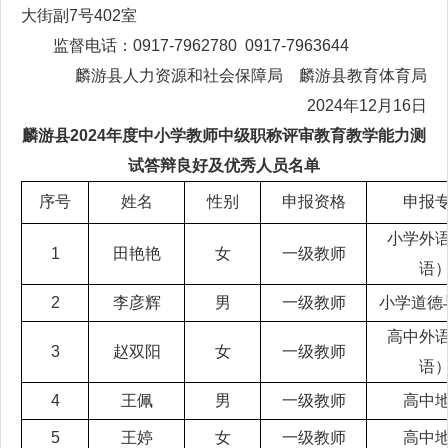
大街副7号402室
监督电话：0917-7962780 0917-7963644
麟游县人力资源和社会保障局 麟游县教育体育局
2024年12月16日
麟游县2024年度中小学教师中级职称评审教育教学能力测
试答辩良好及优秀人员名单
序号
姓名
性别
申报资格
申报
小学外
1
田艳艳
女
一级教师
语
2
李彦辉
男
一级教师
小学道德
高中外
3
赵双阳
女
一级教师
语
4
王佩
男
一级教师
高中
5
王婷
女
一级教师
高中