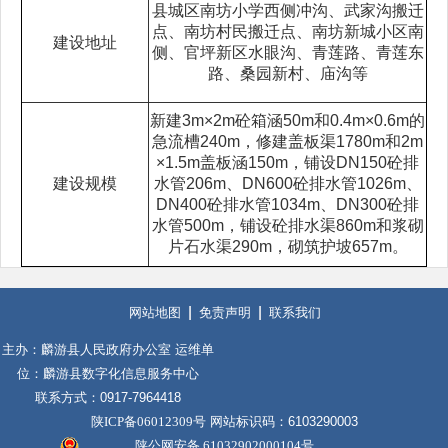
县城区南坊小学西侧冲沟、武家沟搬迁
点、南坊村民搬迁点、南坊新城小区南
建设地址
侧、官坪新区水眼沟、青莲路、青莲东
路、桑园新村、庙沟等
新建3m×2m砼箱涵50m和0.4m×0.6m的
急流槽240m，修建盖板渠1780m和2m
×1.5m盖板涵150m，铺设DN150砼排
建设规模
水管206m、DN600砼排水管1026m、
DN400砼排水管1034m、DN300砼排
水管500m，铺设砼排水渠860m和浆砌
片石水渠290m，砌筑护坡657m。
网站地图
免责声明
联系我们
主办：麟游县人民政府办公室 运维单
位：麟游县数字化信息服务中心
联系方式：0917-7964418
陕ICP备06012309号
网站标识码：6103290003
陕公网安备 61032902000104号