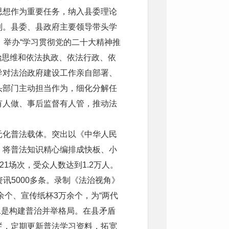
思想作为重要任务，纳入县委理论
制。县委、县政府主要领导带头学
，举办“学习贯彻党的二十大精神推
治思维和依法执政、依法行政、依
导对法治政府建设工作亲自部署、
头部门主动担当作为，细化分解任
有人做、事后监督有人管，推动法
元化普法载体。突出以《中华人民
，将普法知识精心编排成快板、小
1场次，受众人数达到1.2万人。
资讯5000多条。录制《法治视角》
余个、宣传纸杯3万余个，为“两代
。二是构建普治并举格局。在县矛盾
栏，定期更新普法学习资料，拓宽