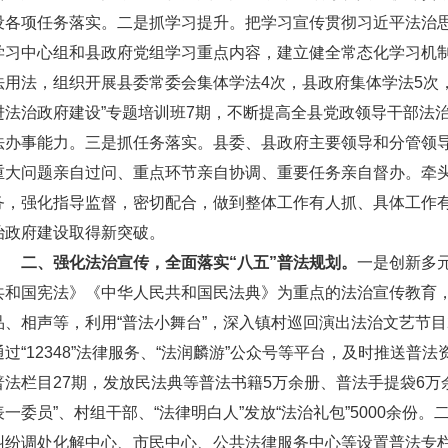
设各项任务落实。二是抓学习提升。把学习宣传贯彻习近平法治
学习中心组和县政府党组学习重点内容，建立健全常态化学习机
法用法，组织开展县委常委会集体学法4次，县政府集体学法5次
进法治政府建设”专题培训班7期，不断提高全县党政领导干部法
法办事能力。三是抓任务落实。县委、县政府主要领导和分管领
重大问题亲自过问、重点环节亲自协调、重要任务亲自督办。牵
务，强化指导监督，密切配合，做到整体工作有人抓、具体工作
治政府建设取得新突破。
二、强化法治宣传，全面落实“八五”普法规划。
一是创新多
共和国宪法》《中华人民共和国民法典》为重点的法治宣传教育
品、相声等，利用“普法小舞台”，深入镇村巡回演出法治文艺节目2
通过“12348”法律服务、“法润麟游”公众号等平台，及时推送普法
普法栏目27期，发放民法典等普法书籍5万余册、普法手提袋6万
表一委员”、村组干部、“法律明白人”发放“法治礼包”5000余份
纠纷调处化解中心、市民中心、公共法律服务中心等设置普法专