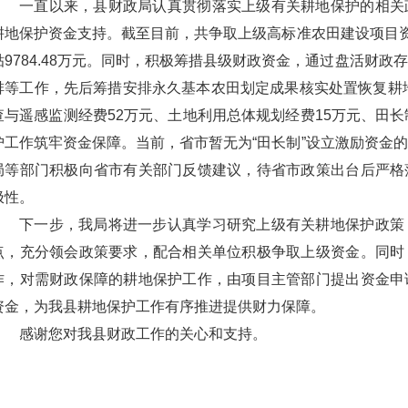
一直以来，县财政局认真贯彻落实上级有关耕地保护的相关
耕地保护资金支持。截至目前，共争取上级高标准农田建设项目资金
贴9784.48万元。同时，积极筹措县级财政资金，通过盘活财
排等工作，先后筹措安排永久基本农田划定成果核实处置恢复耕地
查与遥感监测经费52万元、土地利用总体规划经费15万元、田长
护工作筑牢资金保障。当前，省市暂无为“田长制”设立激励资金
局等部门积极向省市有关部门反馈建议，待省市政策出台后严格
极性。
下一步，我局将进一步认真学习研究上级有关耕地保护政策
点，充分领会政策要求，配合相关单位积极争取上级资金。同时
作，对需财政保障的耕地保护工作，由项目主管部门提出资金申
资金，为我县耕地保护工作有序推进提供财力保障。
感谢您对我县财政工作的关心和支持。