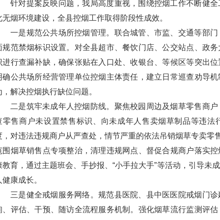
针对提案反映问题，我局高度重视，围绕控烟工作不断健全
化无烟环境建设，全县控烟工作取得阶段性成效。
一是规范公共场所控烟管理。联合城管、市监、交通等部门
面规范禁烟标识设置。对全县超市、餐饮门店、公交站点、政务
识进行查漏补缺，确保张贴在入口处、收银台、等候区等突出位
明确公共场所经营管理单位控烟主体责任，建立日常巡查劝导机
为，解决控烟执行缺位问题。
二是筑牢未成年人控烟防线。聚焦校园周边及烟草零售商户
查零售商户未设置禁售标识、向未成年人售卖烟草制品等违法
度，对违法违规商户从严查处，情节严重的依法吊销烟草专卖零售
范围烟草销售点专项整治，清理违规网点、督促合规商户落实控
康教育，通过主题班会、手抄报、“小手拉大手”等活动，引导未
人健康成长。
三是健全戒烟服务网络。规范县医院、县中医医院戒烟门诊
询、评估、干预、随访全流程服务机制。强化烟草流行监测评估