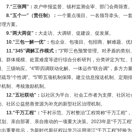
7.“三张网”：
农户申报监督、镇村监测会审、部门会商筛查
8.“五个一”（责任制）：
一个重点项目、一名领导牵头、一
管理方案。
9.“两大两促”：
大走访、大调研、促建设、促发展。
10.“三包一解一优”：
包企业、包项目、包招商、解难题、优
11.“345”调解工作模式：
“3”即三色预警管理。对矛盾的类
额、群体规模、处置难度等进行综合分析研判，分类评定为“红、
级、三级响应。“4”即四调联动化解。一体运作“联合调”，多方力量
理疏导“个性调”。“5”即五项机制保障。建立信息报送机制、定
导机制、考核激励机制。
12.“五社联动”：
以社区为平台、社会工作者为支撑、社区社
助、社区公益慈善资源为补充的新型社区治理机制。
13.“千万工程”：
“千村示范、万村整治”工程简称“千万工程
谋划、亲自部署、亲自推动的一项重大决策。2023年是“千万工程
作出重要批示，为新时代新征程以学习运用浙江“千万工程”经验