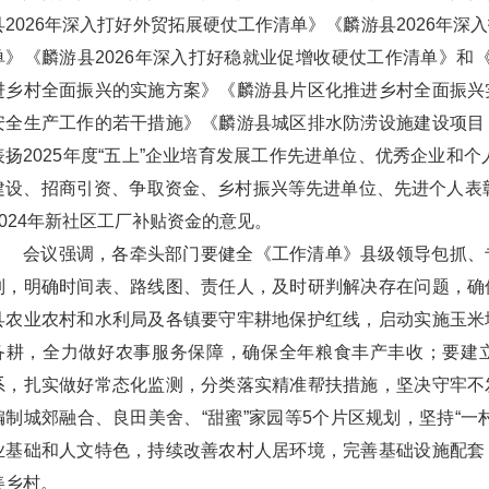
县2026年深入打好外贸拓展硬仗工作清单》《麟游县2026年
单》《麟游县2026年深入打好稳就业促增收硬仗工作清单》和
进乡村全面振兴的实施方案》《麟游县片区化推进乡村全面振兴
安全生产工作的若干措施》《麟游县城区排水防涝设施建设项目
表扬2025年度“五上”企业培育发展工作先进单位、优秀企业和个
建设、招商引资、争取资金、乡村振兴等先进单位、先进个人表彰
2024年新社区工厂补贴资金的意见。
会议强调，各牵头部门要健全《工作清单》县级领导包抓、
制，明确时间表、路线图、责任人，及时研判解决存在问题，确
县农业农村和水利局及各镇要守牢耕地保护红线，启动实施玉米
备耕，全力做好农事服务保障，确保全年粮食丰产丰收；要建
系，扎实做好常态化监测，分类落实精准帮扶措施，坚决守牢不
编制城郊融合、良田美舍、“甜蜜”家园等5个片区规划，坚持“一
业基础和人文特色，持续改善农村人居环境，完善基础设施配套
美乡村。