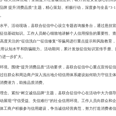
品牌 提升消费品质”主题，精心策划、积极行动，深度参与全县“3·
响。
水平。活动现场，县联合征信中心设立专题咨询服务台，通过悬挂
征信基础知识。工作人员耐心细致地讲解个人信用报告的重要性、
高度关注的“征信洗白”“征信修复”等骗局进行重点提示和风险教育
用认知水平和防骗能力。活动期间，累计发放征信知识宣传手册、折
力进一步扩大。
环境。围绕“提升消费品质”活动要求，县联合征信中心重点宣传征
过往群众和周边商户深入浅出地介绍信用体系建设如何助力守信主
消费潜力，助推品质消费。
理念。紧扣“树立诚信品牌”主题，县联合征信中心在活动中大力倡
动展现“守信受益、失信难行”的社会信用环境。工作人员向群众和
体工商户积极参与信用建设，争当诚信经营典范，努力打造消费者