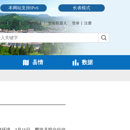
本网站支持IPv6
长者模式
微博
繁體版
无障碍阅读
智能机器人
登录
注册
县情
数据
环境，3月16日，麟游县联合征信