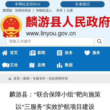
本网站支持IPv6
长者模式
繁體版
无障碍阅读
智能机器人
登录
注册
首页
新闻
政务
服务
互动
县情
数据
首页
>
新闻
>
专题专栏
>
优化营商环境
麟游县：“联合保障小组”靶向施策
以“三服务”实效护航项目建设