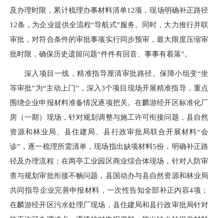
及办理时限，累计梳理办事材料清单12项，现场明确补正路径
12条，为企业提供全流程“导航式”服务。同时，大力推行并联
审批，对符合条件的审批事项实行同步预审，最大限度压缩审
批时限，确保历史遗留问题“件件有回音、事事有着落”。
深入项目一线，精准指导厘清审批路径。保障小组变“坐
等审批”为“主动上门”，深入3个项目现场开展精准指导，重点
围绕企业申报材料准备情况逐项把关。在麟游经开区标准化厂
房（一期）现场，针对规划调整与施工许可衔接问题，县自然
资源和林业局、县住建局、县行政审批局联合开展材料“会
诊”，逐一梳理所需清单，现场指出缺项材料5份，明确补正路
径及办理流程；在两亭工业园区商业综合体现场，针对人防审
查与规划审批衔接不畅问题，县国动办与县自然资源和林业局
共同指导企业完善申报材料，一次性告知全部补正内容4项；
在麟游经开区污水处理厂现场，县住建局和县行政审批局针对