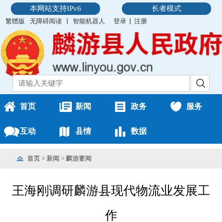
本网站支持IPv6
长者模式
繁體版
无障碍阅读
智能机器人
登录
注册
首页
新闻
政务
服务
互动
县情
数据
首页
>
新闻
>
麟游要闻
王海刚调研麟游县现代物流业发展工
作