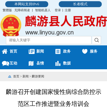
本网站支持IPv6
长者模式
繁體版
无障碍阅读
智能机器人
登录
注册
首页
新闻
政务
服务
互动
县情
数据
首页
>
新闻
>
麟游要闻
麟游召开创建国家慢性病综合防控示
范区工作推进暨业务培训会