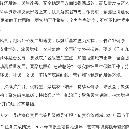
经济发展、民生改善、安全稳定等方面取得新成效，高质量发展迈
科学判断和决策部署上来，认真落实省市委工作要求，聚焦经济建
标、更清的工作思路、更实的工作举措，全力争先进位，不折不扣把党
。
风气，跑出经济发展加速度，以煤矿基本盘为支撑，延伸产业链条
进农业增效、农民增收、农村繁荣，全面推动乡村振兴。要以《千年
商体融合发展。要以东片区改造为重点，加速推进城市更新，全面
动高质量发展。要聚焦群众“急难愁盼”，做实做细民生保障工作，
环保、社保、文保、廉洁等底线红线，营造和谐稳定的发展环境。
，持续扩产能、促转型；聚焦农业增效，持续延链条、增效益；聚
构；聚焦绿色低碳，持续强监管、抓治理；聚焦民生保障，持续增
“开门红”打牢基础。
人大、县政协负责同志等县级领导汇报了负责分管领域2025年重点
工作任务完成情况，2024年高质量项目推进年、营商环境突破年暨招商